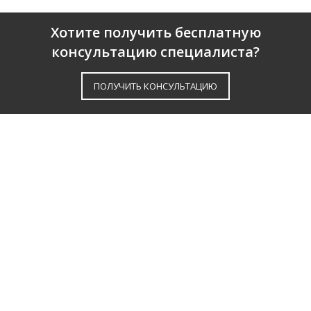
Хотите получить бесплатную
консультацию специалиста?
ПОЛУЧИТЬ КОНСУЛЬТАЦИЮ
О КОМПАНИИ
ПАРТНЕРЫ
РЕКОМЕНДАТЕЛЬНЫЕ ПИСЬМА
НОВОСТИ
SEARCH ENGINE OPTIMIZATION
PAY PER CLICK