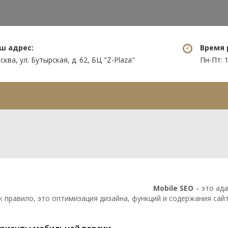
ш адрес:
Время 
ква, ул. Бутырская, д. 62, БЦ "Z-Plaza"
Пн-Пт: 1
уги
Нам доверяют
Информация
Mobile SEO
– это ада
к правило, это оптимизация дизайна, функций и содержания сайт