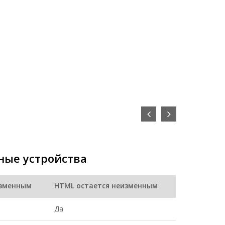
ные устройства
изменным
HTML остается неизменным
Да