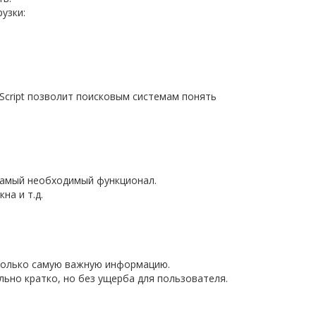
узки:
aScript позволит поисковым системам понять
самый необходимый функционал.
на и т.д.
ь только самую важную информацию.
ьно кратко, но без ущерба для пользователя.