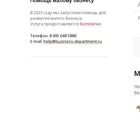
Помощь малому бизнесу
В 2023 году мы запустили помощь для
развития малого бизнеса.
Услуга предоставляется
бесплатно
.
Телефон: 8 495 648 5888
E-mail:
help@business-department.ru
М
На
Ве