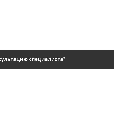
сультацию специалиста?
ПАНИИ
SEARCH ENGINE OPTIMIZATI
ЕРЫ
PAY PER CLICK
ЕНДАТЕЛЬНЫЕ ПИСЬМА
SOCIAL MEDIA MARKETING
ТИ
REPUTATION MANAGEMENT