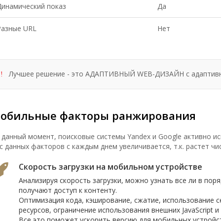
Динамический показ
Да
Разные URL
Нет
Лучшее решение - это АДАПТИВНЫЙ WEB-ДИЗАЙН с адаптивн
!
обильные факторы ранжирования
 данный момент, поисковые системы Yandex и Google активно 
с данных факторов с каждым днем увеличивается, т.к. растет ч
Скорость загрузки на мобильном устройстве
Анализируя скорость загрузки, можно узнать все ли в пор
получают доступ к контенту.
Оптимизация кода, кэширование, сжатие, использование с
ресурсов, ограничение использования внешних JavaScript и 
Все это поможет ускорить версию для мобильных устройс