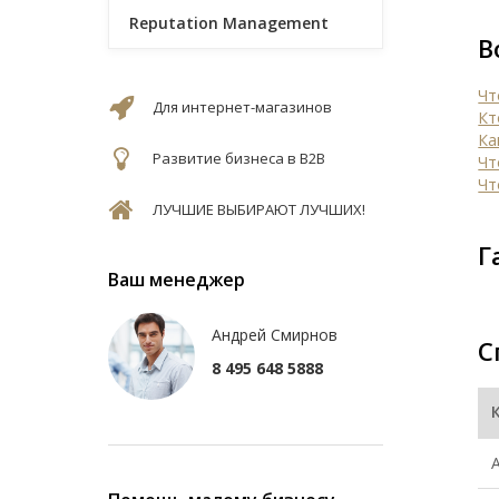
Reputation Management
В
Чт
Для интернет-магазинов
Кт
Ка
Развитие бизнеса в B2B
Чт
Чт
ЛУЧШИЕ ВЫБИРАЮТ ЛУЧШИХ!
Г
Ваш менеджер
Андрей Смирнов
С
8 495 648 5888