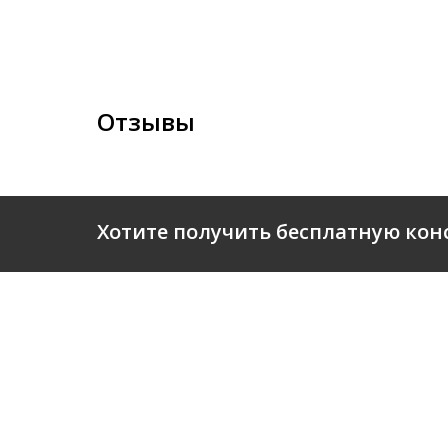
Отзывы
Хотите получить бесплатную кон
О КОМ
© 2026 Business-Department.ru
Все права защищены.
ПАРТН
РЕКОМ
НОВОС