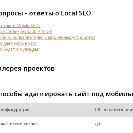
опросы - ответы о Local SEO
о такое Mobile SEO?
о использует Mobile SEO?
кой % пользователей с мобильных устройств?
о дает Mobile SEO?
о будет в Будущем?
алерея проектов
пособы адаптировать сайт под мобиль
Конфигурация
URL остается не
Адаптивный дизайн
Да