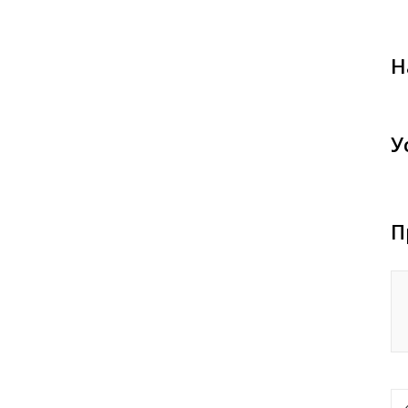
Н
У
П