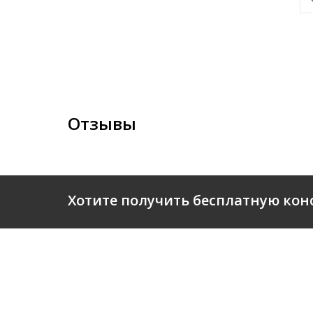
Отзывы
Хотите получить бесплатную кон
О КОМ
© 2026 Business-Department.ru
Все права защищены.
ПАРТН