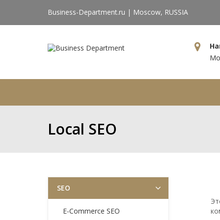
Business-Department.ru | Moscow, RUSSIA
На
Мос
Главная
Компания
Усл
Local SEO
SEO
Эт
E-Commerce SEO
ко