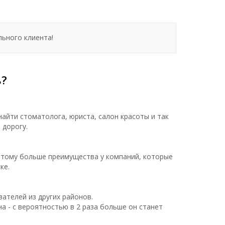
льного клиента!
ь?
айти стоматолога, юриста, салон красоты и так
 дорогу.
этому больше преимущества у компаний, которые
ке.
вателей из других районов.
а - с вероятностью в 2 раза больше он станет