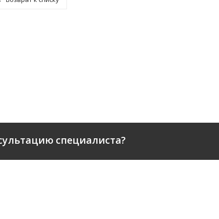
сультацию специалиста?
ПАНИИ
SEARCH ENGINE OPTIMIZATI
ЕРЫ
PAY PER CLICK