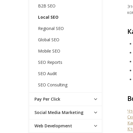
B2B SEO
Эт
ко
Local SEO
Regional SEO
К
Global SEO
Mobile SEO
SEO Reports
SEO Audit
SEO Consulting
В
Pay Per Click
Чт
Social Media Marketing
Ск
Ка
Web Development
Кт