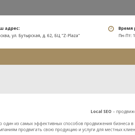
ш адрес:
Время 
ква, ул. Бутырская, д. 62, БЦ "Z-Plaza"
Пн-Пт: 1
уги
Нам доверяют
Информация
Local SEO
– продвиже
о один из самых эффективных способов продвижения бизнеса в 
мпаниям продвигать свою продукцию и услуги для местных клиен