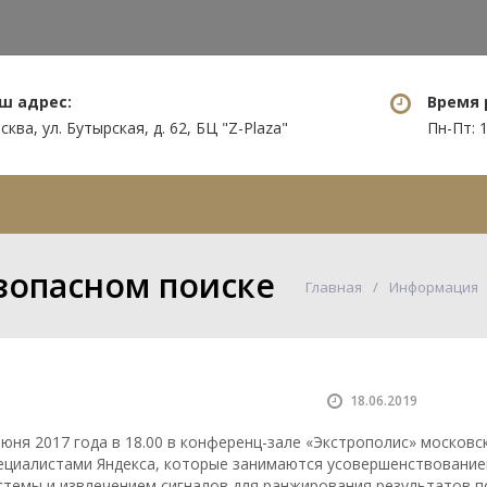
ш адрес:
Время 
ква, ул. Бутырская, д. 62, БЦ "Z-Plaza"
Пн-Пт: 1
уги
Нам доверяют
Информация
езопасном поиске
Главная
Информация
18.06.2019
июня 2017 года в 18.00 в конференц-зале «Экстрополис» москов
ециалистами Яндекса, которые занимаются усовершенствование
стемы и извлечением сигналов для ранжирования результатов п