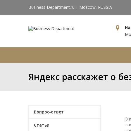
Business-Department.ru | Moscow, RUSSIA
На
Мос
Главная
Компания
Усл
Яндекс расскажет о б
Вопрос-ответ
8 
сп
Статьи
си