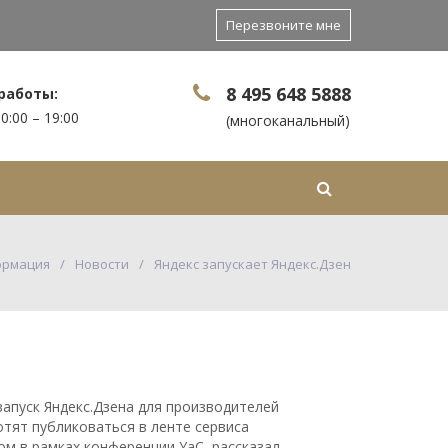
Перезвоните мне
8 495 648 5888
работы:
0:00 – 19:00
(многоканальный)
Контакты
Еще
ормация
Новости
Яндекс запускает Яндекс.Дзен
запуск Яндекс.Дзена для производителей
отят публиковаться в ленте сервиса
ом в рамках конференции YaC, рассказал