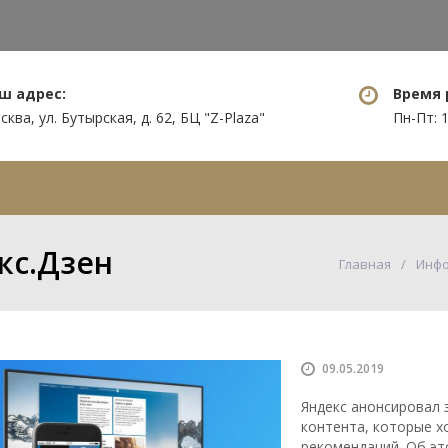
ш адрес:
Время 
ква, ул. Бутырская, д. 62, БЦ "Z-Plaza"
Пн-Пт: 1
уги
Нам доверяют
Информация
кс.Дзен
Главная
Инф
09.05.2019
Яндекс анонсировал 
контента, которые х
рекомендаций. Об эт