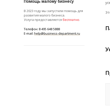
Помощь малому бизнесу
ус
В 2023 году мы запустили помощь для
Эт
развития малого бизнеса.
Услуга предоставляется
бесплатно
.
П
Телефон: 8 495 648 5888
E-mail:
help@business-department.ru
У
П