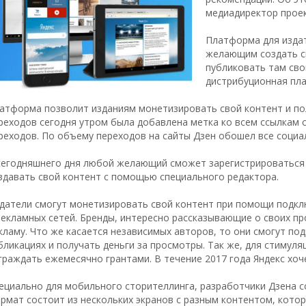
медиадиректор проек
Платформа для издат
желающим создать св
публиковать там сво
дистрибуционная пла
атформа позволит изданиям монетизировать свой контент и пол
реходов сегодня утром была добавлена метка ко всем ссылкам 
реходов. По объему переходов на сайты Дзен обошел все социа
сегодняшнего дня любой желающий сможет зарегистрироваться в
здавать свой контент с помощью специального редактора.
датели смогут монетизировать свой контент при помощи подклю
рекламных сетей. Бренды, интересно рассказывающие о своих пр
кламу. Что же касается независимых авторов, то они смогут п
бликациях и получать деньги за просмотры. Так же, для стимуля
граждать ежемесячно грантами. В течение 2017 года Яндекс хоч
ециально для мобильного сторителлинга, разработчики Дзена 
рмат состоит из нескольких экранов с разным контентом, кото