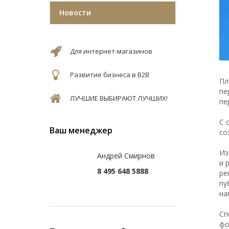
Новости
Для интернет-магазинов
Развитие бизнеса в B2B
Пл
пе
ЛУЧШИЕ ВЫБИРАЮТ ЛУЧШИХ!
пе
С 
Ваш менеджер
со
Из
Андрей Смирнов
и 
8 495 648 5888
ре
пу
на
Сп
фо